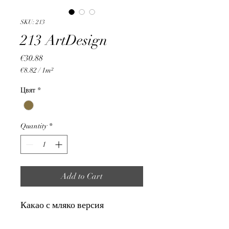
SKU: 213
213 ArtDesign
Price
€30.88
€8.82
/
1m²
€8.82
per
Цвят
*
1
Square
meter
Quantity
*
Add to Cart
Какао с мляко версия