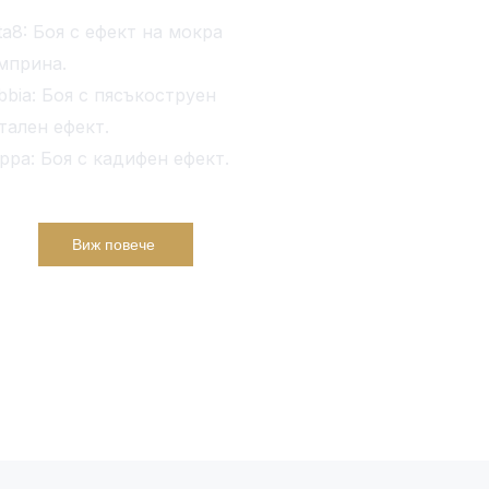
ta8: Боя с ефект на мокра
мприна.
bbia: Боя с пясъкоструен
тален ефект.
ppa: Боя с кадифен ефект.
Виж повече