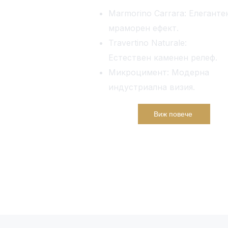
Marmorino Carrara: Елеганте
мраморен ефект.
Travertino Naturale:
Естествен каменен релеф.
Микроцимент: Модерна
индустриална визия.
Виж повече