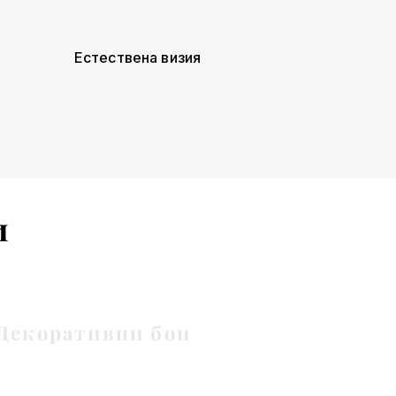
Естествена визия
и
Декоративни бои