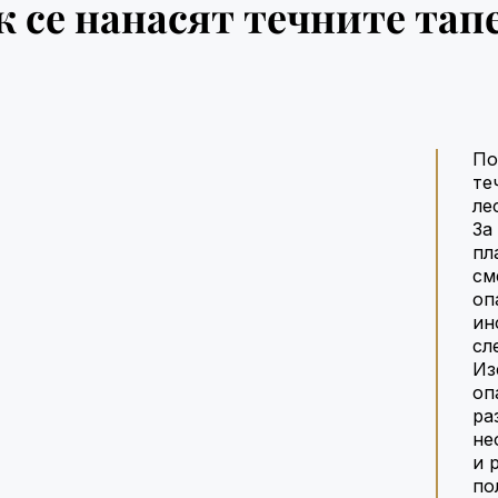
к се нанасят течните тап
По
те
ле
За
пл
см
оп
ин
сл
Из
оп
ра
не
и 
по