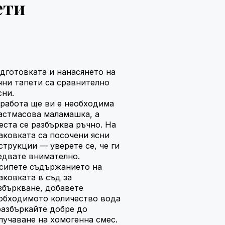
ети
дготовката и нанасянето на
чни тапети са сравнително
сни.
 работа ще ви е необходима
астмасова маламашка, а
еста се разбърква ръчно. На
аковката са посочени ясни
струкции — уверете се, че ги
едвате внимателно.
сипете съдържанието на
аковката в съд за
збъркване, добавете
обходимото количество вода
разбъркайте добре до
лучаване на хомогенна смес.