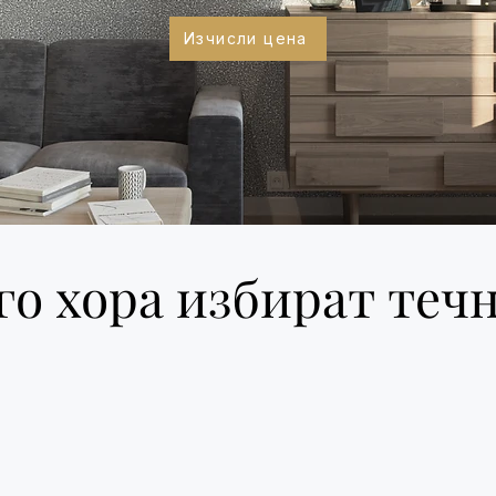
Изчисли цена
о хора избират теч