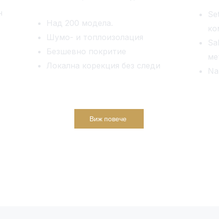
н
Se
Над 200 модела.
ко
Шумо- и топлоизолация
Sa
Безшевно покритие
ме
Локална корекция без следи
Na
Виж повече