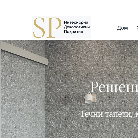
Адрес: г. София, кв. Борово, ул. Топли Дол 8
Дом
Решени
Течни тапети, 