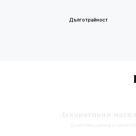
Дълготрайност
Декоративни мази
​Дълбочина, релеф и характер