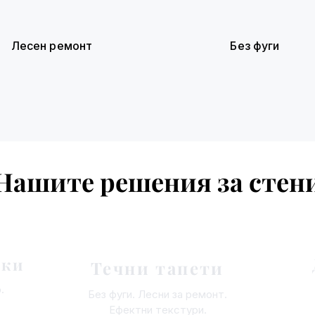
Лесен ремонт
Без фуги
Нашите решения за стен
лки
Течни тапети
.
Без фуги. Лесни за ремонт.
Ефектни текстури.