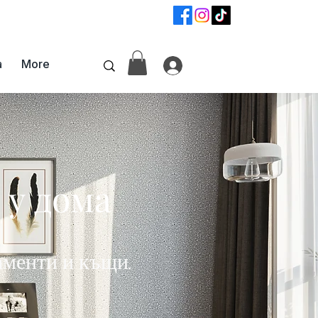
📞
+359 87 6800742
а
More
 у дома
аменти и къщи.