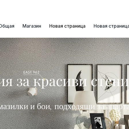
📞+359 89 3254055
Общая
Магазин
Новая страница
Новая страниц
я за красиви стени
мазилки и бои, подходящи за апарт