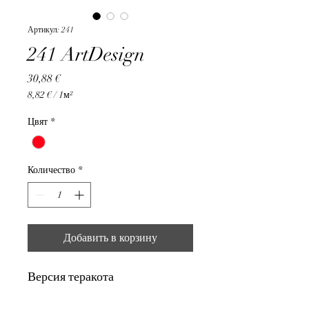
Артикул: 241
241 ArtDesign
Цена
30,88 €
8,82 €
/
1м²
8,82 €
за
Цвят
*
1
Квадратный
метр
Количество
*
Добавить в корзину
Версия теракота