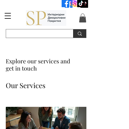
📞+359 89 3254055
📞+359 89 3254055
Explore our services and
get in touch
Our Services