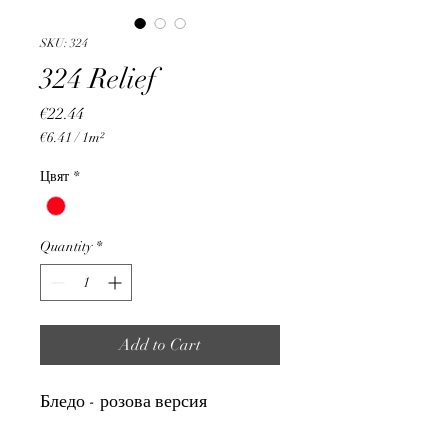
SKU: 324
324 Relief
Price
€22.44
€6.41
/
1m²
€6.41
per
Цвят
*
1
Square
meter
Quantity
*
Add to Cart
Бледо - розова версия