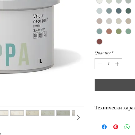
Square
meter
Quantity
*
Технически хара
Продажбата се извършв
покривната площ на 1 
а