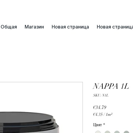
📞+359 89 3254055
Общая
Магазин
Новая страница
Новая страниц
NAPPA 1L
SKU: N1L
Price
€34.79
€4.35
/
1m²
€4.35
Цвят
*
per
1