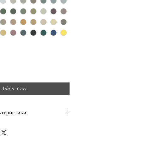
Add to Cart
ктеристики
а в опаковки с материала -
опаковка е приблизително 6-8 кв. м.