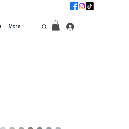
📞
+359 87 6800742
а
More