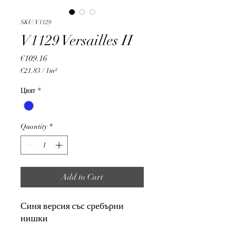
SKU: V1129
V1129 Versailles II
Price
€109.16
€21.83
/
1m²
€21.83
per
Цвят
*
1
Square
meter
Quantity
*
Add to Cart
Синя версия със сребърни
нишки