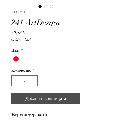
SKU: 241
241 ArtDesign
Цена
30,88 €
8,82 €
/
1m²
8,82 €
на
Цвят
*
1
Квадратен
метър
Количество
*
Добави в кошницата
Версия теракота