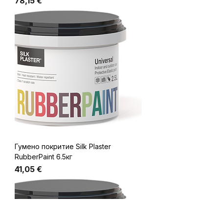
Цена
78,15 €
Гумено покритие Silk Plaster
RubberPaint 6.5кг
Цена
41,05 €