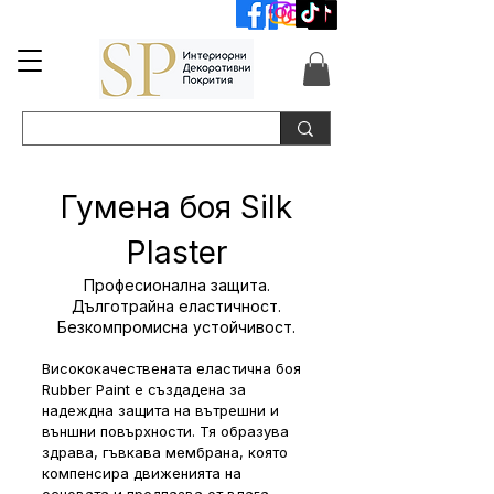
📞+359 89 3254055
📞+359 89 3254055
Гумена боя Silk
Plaster
Професионална защита.
Дълготрайна еластичност.
Безкомпромисна устойчивост.
Висококачествената еластична боя
Rubber Paint е създадена за
надеждна защита на вътрешни и
външни повърхности. Тя образува
здрава, гъвкава мембрана, която
компенсира движенията на