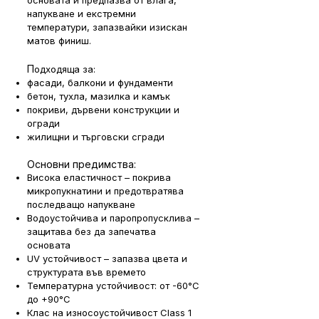
основата и предпазва от влага,
напукване и екстремни
температури, запазвайки изискан
матов финиш.
П
одходяща за:
фасади, балкони и фундаменти
бетон, тухла, мазилка и камък
покриви, дървени конструкции и
огради
жилищни и търговски сгради
Основни предимства:
Висока еластичност – покрива
микропукнатини и предотвратява
последващо напукване
Водоустойчива и паропропусклива –
защитава без да запечатва
основата
UV устойчивост – запазва цвета и
структурата във времето
Температурна устойчивост: от -60°C
до +90°C
Клас на износоустойчивост Class 1