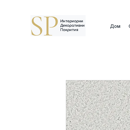
Адрес: г. София, кв. Борово, ул. Топли Дол 8
Дом