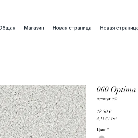
📞+359 89 3254055
Общая
Магазин
Новая страница
Новая страниц
060 Optima
Артикул: 060
Цена
18,50 €
4,11 €
/
1м²
4,11 €
Цвят
*
за
1