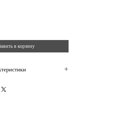
авить в корзину
ктеристики
мост
 в готова опаковка със сух материал.
 приблизително 4-4,5 м², в
рата и основата.
1 опаковка. За ориентир: при серия
 е приблизително 4.11 евро.