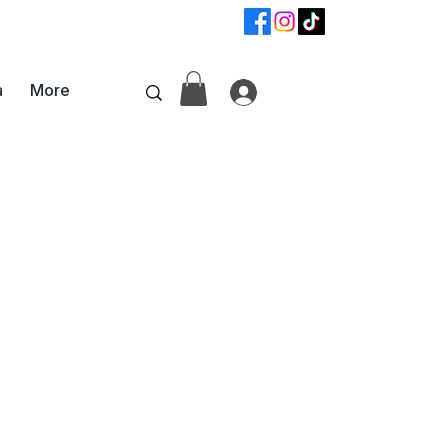
📞
+359 87 6800742
а
More