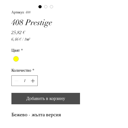
Артикул: 408
408 Prestige
Цена
25,82 €
6,46 €
/
1м²
6,46 €
за
Цвят
*
1
Квадратный
метр
Количество
*
Добавить в корзину
Бежево - жълта версия