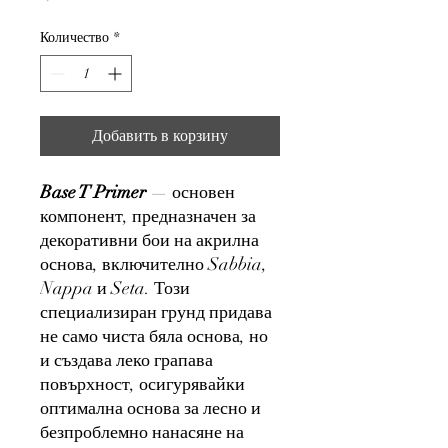
1,65 €
за
Количество
*
1
Квадратный
метр
Добавить в корзину
Base T Primer
— основен
компонент, предназначен за
декоративни бои на акрилна
основа, включително Sabbia,
Nappa и Seta. Този
специализиран грунд придава
не само чиста бяла основа, но
и създава леко грапава
повърхност, осигурявайки
оптимална основа за лесно и
безпроблемно нанасяне на