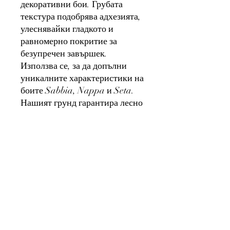
декоративни бои. Грубата
текстура подобрява адхезията,
улеснявайки гладкото и
равномерно покритие за
безупречен завършек.
Използва се, за да допълни
уникалните характеристики на
боите Sabbia, Nappa и Seta.
Нашият грунд гарантира лесно
нанасяне и безупречен
резултат.
Технически характеристики
Продажбата се извършва в опаковки с
материала - покривната площ на 1
опаковка е приблизително 8-10 кв. м.
Цената е посочена за 1 опаковка с