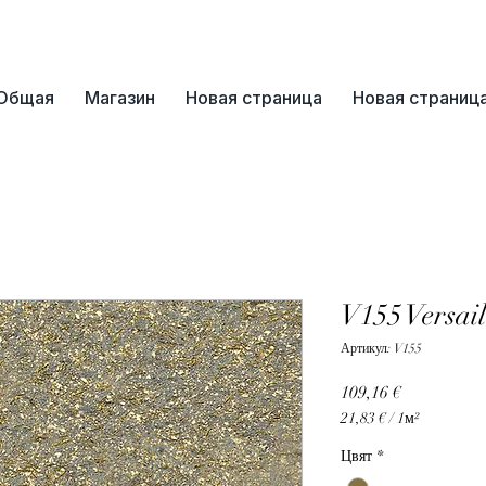
📞+359 89 3254055
Общая
Магазин
Новая страница
Новая страниц
V155 Versail
Артикул: V155
Цена
109,16 €
21,83 €
/
1м²
21,83 €
Цвят
*
за
1