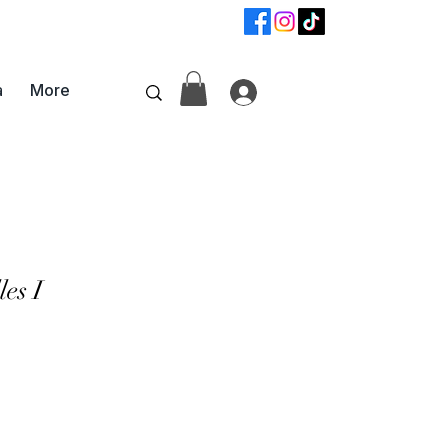
📞
+359 87 6800742
а
More
les I