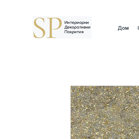
Адрес: г. София, кв. Борово, ул. Топли Дол 8
Дом