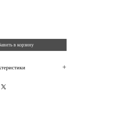
авить в корзину
ктеристики
мост
 в готова опаковка със сух материал.
а приблизително 5 м², в зависимост
ата.
1 опаковка. За ориентир: при серия
 1 м² е приблизително 19.85 евро.