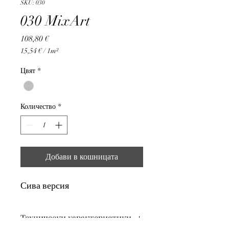
SKU: 030
030 MixArt
Цена
108,80 €
15,54 €
/
1m²
15,54 €
на
Цвят
*
1
Квадратен
метър
Количество
*
Добави в кошницата
Сива версия
Технически характеристики