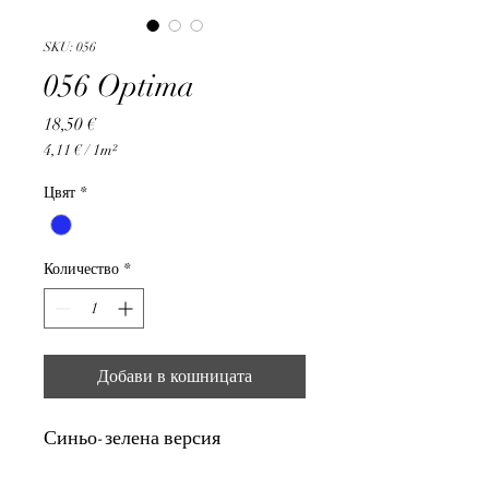
SKU: 056
056 Optima
Цена
18,50 €
4,11 €
/
1m²
4,11 €
на
Цвят
*
1
Квадратен
метър
Количество
*
Добави в кошницата
Синьо-зелена версия