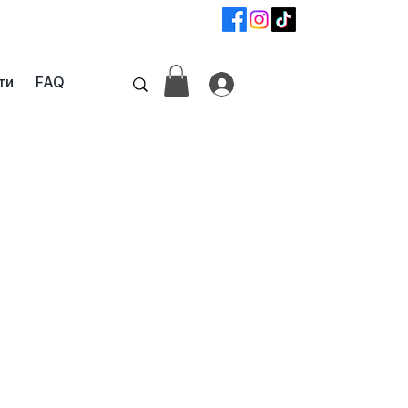
📞
+359 87 6800742
ти
FAQ