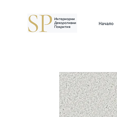
Адрес: г. София, кв. Борово, ул. Топли Дол 8
Начало