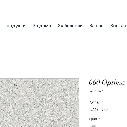
📞+359 89 3254055
Продукти
За дома
За бизнеси
За нас
Контак
060 Optima
SKU: 060
Цена
18,50 €
4,11 €
/
1m²
4,11 €
Цвят
*
на
1