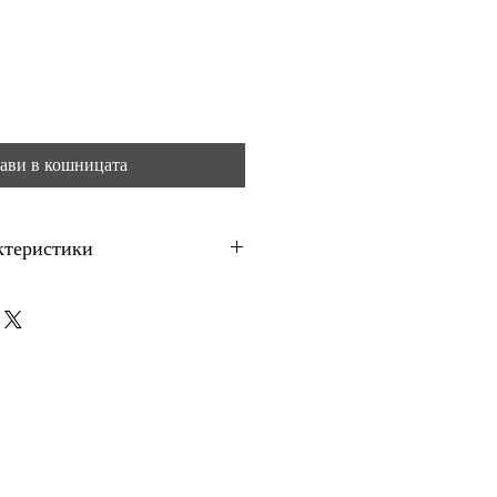
ави в кошницата
ктеристики
мост
 в готова опаковка със сух материал.
 приблизително 4-4,5 м², в
рата и основата.
1 опаковка. За ориентир: при серия
 е приблизително 4.11 евро.