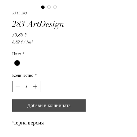
SKU: 283
283 ArtDesign
Цена
30,88 €
8,82 €
/
1m²
8,82 €
на
Цвят
*
1
Квадратен
метър
Количество
*
Добави в кошницата
Черна версия