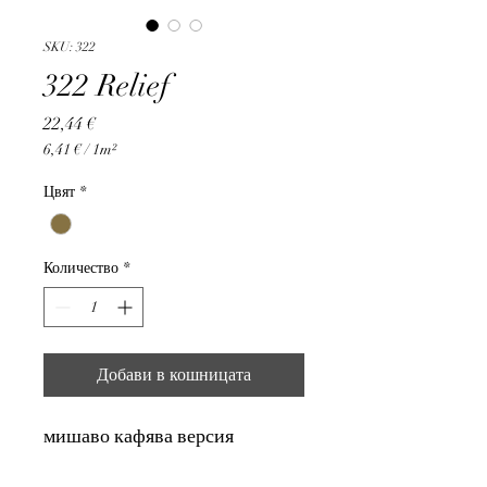
SKU: 322
322 Relief
Цена
22,44 €
6,41 €
/
1m²
6,41 €
на
Цвят
*
1
Квадратен
метър
Количество
*
Добави в кошницата
мишаво кафява версия