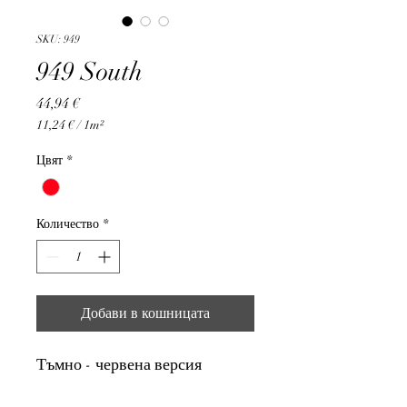
SKU: 949
949 South
Цена
44,94 €
11,24 €
/
1m²
11,24 €
на
Цвят
*
1
Квадратен
метър
Количество
*
Добави в кошницата
Тъмно - червена версия