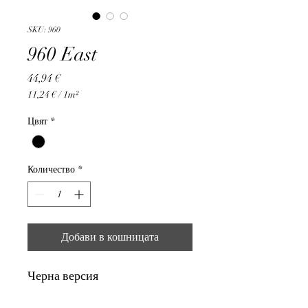
SKU: 960
960 East
Цена
44,94 €
11,24 €
/
1m²
11,24 €
на
Цвят
*
1
Квадратен
метър
Количество
*
Добави в кошницата
Черна версия