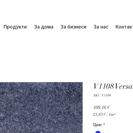
📞+359 89 3254055
Продукти
За дома
За бизнеси
За нас
Контак
V1108 Versai
SKU: V1108
Цена
109,16 €
21,83 €
/
1m²
21,83 €
Цвят
*
на
1