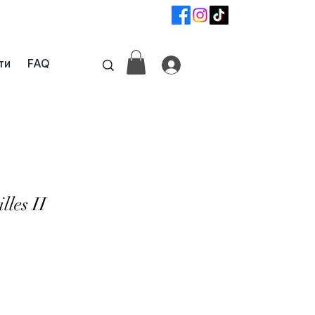
📞
+359 87 6800742
ти
FAQ
lles II