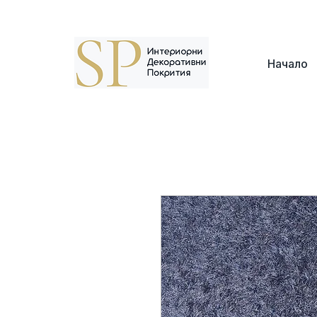
Адрес: г. София, кв. Борово, ул. Топли Дол 8
Начало