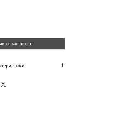
ави в кошницата
ктеристики
мост
 в готова опаковка със сух материал.
 приблизително 4,5-5 м², в
рата и основата.
1 опаковка. За ориентир: при серия
а 1 м² е приблизително 18.04 евро.