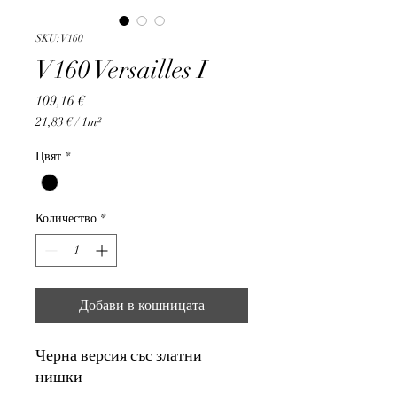
SKU: V160
V160 Versailles I
Цена
109,16 €
21,83 €
/
1m²
21,83 €
на
Цвят
*
1
Квадратен
метър
Количество
*
Добави в кошницата
Черна версия със златни
нишки